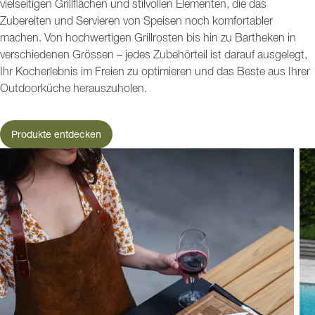
vielseitigen Grillflächen und stilvollen Elementen, die das
Zubereiten und Servieren von Speisen noch komfortabler
machen. Von hochwertigen Grillrosten bis hin zu Bartheken in
verschiedenen Grössen – jedes Zubehörteil ist darauf ausgelegt,
Ihr Kocherlebnis im Freien zu optimieren und das Beste aus Ihrer
Outdoorküche herauszuholen.
Produkte entdecken