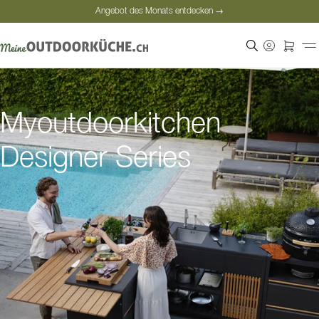
Angebot des Monats entdecken →
Sichere Bezahlung
Zufriedene Kunden
Angebot des Monats entdecken →
Myoutdoorkitchen
Designer Series