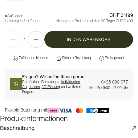
CHF 3'499
Auf Lager
Lieferung in 5-9 Tagen
Niedrigster Preis der letzten 30 Tage:
CHF 3'499
IN DEN WARENKORB
1
Zufriedene Kunden
Sichere Bezahlung
Preisgarantie
Fragen? Wir helfen Ihnen gerne.
0435 089 077
Persönliche Beratung zu
individuellen
Angeboten
,
3D-Planung
und weiteren
Mo.–Fr.: 9:00–17:00 Uhr
Fragen.
Flexible Bezahlung mit:
Produktinformationen
Beschreibung