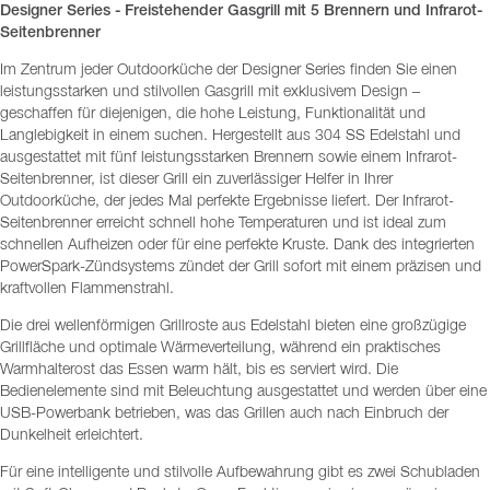
Designer Series - Freistehender Gasgrill mit 5 Brennern und Infrarot-
Seitenbrenner
Im Zentrum jeder Outdoorküche der Designer Series finden Sie einen
leistungsstarken und stilvollen Gasgrill mit exklusivem Design –
geschaffen für diejenigen, die hohe Leistung, Funktionalität und
Langlebigkeit in einem suchen. Hergestellt aus 304 SS Edelstahl und
ausgestattet mit fünf leistungsstarken Brennern sowie einem Infrarot-
Seitenbrenner, ist dieser Grill ein zuverlässiger Helfer in Ihrer
Outdoorküche, der jedes Mal perfekte Ergebnisse liefert. Der Infrarot-
Seitenbrenner erreicht schnell hohe Temperaturen und ist ideal zum
schnellen Aufheizen oder für eine perfekte Kruste. Dank des integrierten
PowerSpark-Zündsystems zündet der Grill sofort mit einem präzisen und
kraftvollen Flammenstrahl.
Die drei wellenförmigen Grillroste aus Edelstahl bieten eine großzügige
Grillfläche und optimale Wärmeverteilung, während ein praktisches
Warmhalterost das Essen warm hält, bis es serviert wird. Die
Bedienelemente sind mit Beleuchtung ausgestattet und werden über eine
USB-Powerbank betrieben, was das Grillen auch nach Einbruch der
Dunkelheit erleichtert.
Für eine intelligente und stilvolle Aufbewahrung gibt es zwei Schubladen