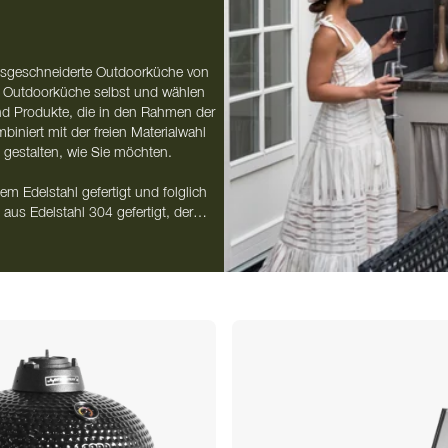
massgeschneiderte Outdoorküche von
r Outdoorküche selbst und wählen
nd Produkte, die in den Rahmen der
niert mit der freien Materialwahl
 gestalten, wie Sie möchten.
m Edelstahl gefertigt und folglich
aus Edelstahl 304 gefertigt, der
tigen Schmutz und keine Partikel
. Wir haben alles, was Sie für den
änken, Armaturen und Kühlschränken