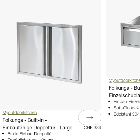
Myoutdoorkitch
Folkunga - Bui
Einzelschubl
Einbau-Einze
Soft-Close-Ko
Myoutdoorkitchen
Edelstahl 30
Folkunga - Built-in -
Einbaufähige Doppeltür - Large
CHF 339
Breite Einbau-Doppeltür