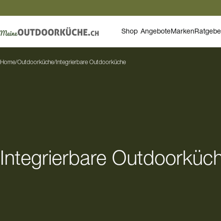
Shop
Angebote
Marken
Ratgebe
Home
/
Outdoorküche
/
Integrierbare Outdoorküche
Integrierbare Outdoorküc