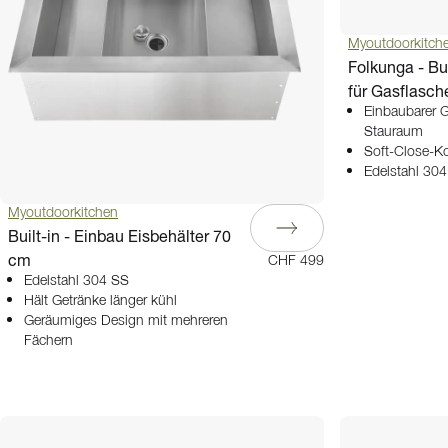
Myoutdoorkitch
Folkunga - Bui
für Gasflasch
Einbaubarer G
Stauraum
Soft-Close-Ko
Edelstahl 30
Myoutdoorkitchen
Built-in - Einbau Eisbehälter 70
cm
CHF 499
Edelstahl 304 SS
Hält Getränke länger kühl
Geräumiges Design mit mehreren
Fächern