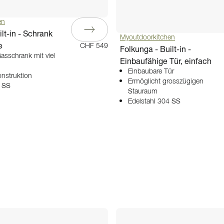
en
lt-in - Schrank
Myoutdoorkitchen
e
CHF 549
Folkunga - Built-in -
asschrank mit viel
Einbaufähige Tür, einfach
Einbaubare Tür
nstruktion
Ermöglicht grosszügigen
4 SS
Stauraum
Edelstahl 304 SS