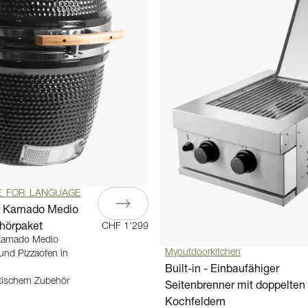
E_FOR_LANGUAGE
r Kamado Medio
ehörpaket
CHF 1'299
 Kamado Medio
Myoutdoorkitchen
 und Pizzaofen in
Built-in - Einbaufähiger
ktischem Zubehör
Seitenbrenner mit doppelten
Kochfeldern