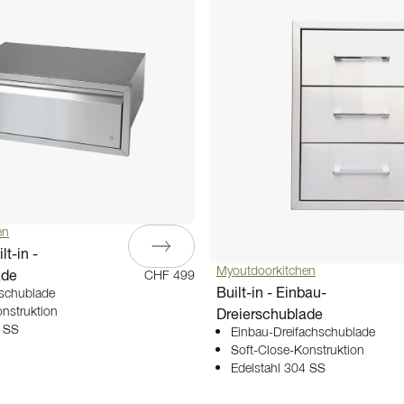
en
lt-in -
Myoutdoorkitchen
ade
CHF 499
Built-in - Einbau-
lschublade
Dreierschublade
nstruktion
4 SS
Einbau-Dreifachschublade
Soft-Close-Konstruktion
Edelstahl 304 SS