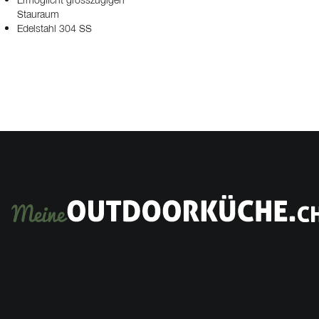
Ermöglicht grosszügigen
Stauraum
Edelstahl 304 SS