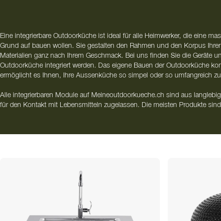
Eine integrierbare Outdoorküche ist ideal für alle Heimwerker, die eine 
Grund auf bauen wollen. Sie gestalten den Rahmen und den Korpus Ihre
Materialien ganz nach Ihrem Geschmack. Bei uns finden Sie die Geräte u
Outdoorküche integriert werden. Das eigene Bauen der Outdoorküche kombi
ermöglicht es Ihnen, Ihre Aussenküche so simpel oder so umfangreich zu
Alle integrierbaren Module auf Meineoutdoorkueche.ch sind aus langlebige
für den Kontakt mit Lebensmitteln zugelassen. Die meisten Produkte sind 
nicht magnetisch ist. Dies bedeutet, dass die Outdoorküche keinen unnö
anzieht und deshalbt leicht sauber zu halten ist.
Bei uns können Sie aus einem grosszügigen Sortiment an Modulen wählen
Bau Ihrer eigenen Outdoorküche im Freien benötigen - von Türen, Schr
bis hin zu komplett fertigen Paketen, die wir für Sie zusammenstellen.