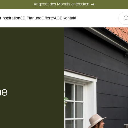
Angebot des Monats entdecken →
Sichere Bezahlung
Zufriedene Kunden
r
Inspiration
3D Planung
Offerte
AGB
Kontakt
Angebot des Monats entdecken →
he