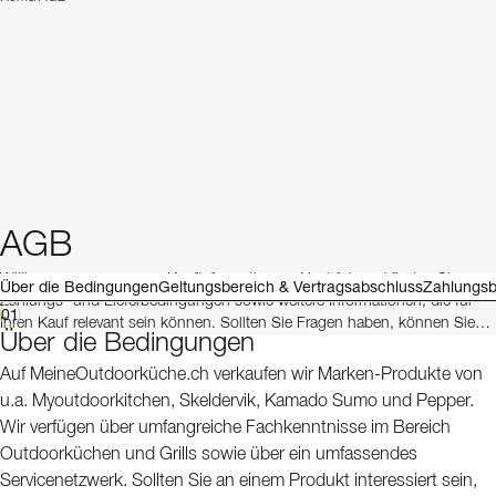
AGB
Willkommen zu unseren Kaufinformationen. Nachfolgend finden Sie
Über die Bedingungen
Geltungsbereich & Vertragsabschluss
Zahlungs
Zahlungs- und Lieferbedingungen sowie weitere Informationen, die für
01
Ihren Kauf relevant sein können. Sollten Sie Fragen haben, können Sie
Über die Bedingungen
jederzeit gerne unseren Kundenservice kontaktieren – wir helfen Ihnen
gerne weiter!
Auf MeineOutdoorküche.ch verkaufen wir Marken-Produkte von
u.a. Myoutdoorkitchen, Skeldervik, Kamado Sumo und Pepper.
Wir verfügen über umfangreiche Fachkenntnisse im Bereich
Outdoorküchen und Grills sowie über ein umfassendes
Servicenetzwerk. Sollten Sie an einem Produkt interessiert sein,