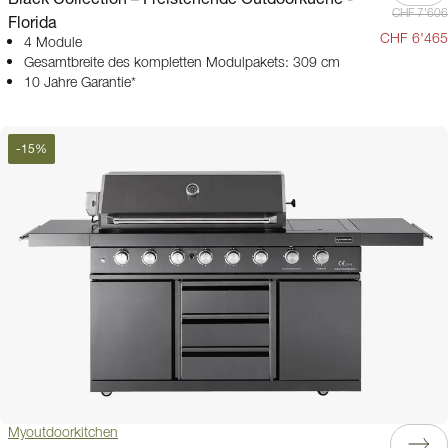
CHF 7'606
Florida
CHF 6'465
4 Module
Gesamtbreite des kompletten Modulpakets: 309 cm
10 Jahre Garantie*
-
15
%
Myoutdoorkitchen