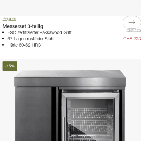
Pepper
Messerset 3-teilig
CHF 279
FSC-zertifizierter Pakkawood-Griff
67 Lagen rostfreier Stahl
CHF 223
Härte 60-62 HRC
-
15
%