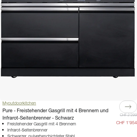
Myoutdoorkitchen
Pure - Freistehender Gasgrill mit 4 Brennern und
CHF 2'299
Infrarot-Seitenbrenner - Schwarz
CHF 1'954
Freistehender Gasgrill mit 4 Brennern
Infrarot-Seitenbrenner
Schwarzer, pulverbeschichteter Stahl