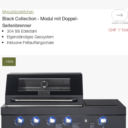
Myoutdoorkitchen
Black Collection - Modul mit Doppel-
CHF 1'299
Seitenbrenner
CHF 1'104
304 SS Edelstahl
Eigenständiges Gassystem
Inklusive Fettauffangschale
-
15
%