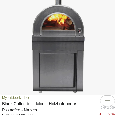
Myoutdoorkitchen
Black Collection - Modul Holzbefeuerter
CHF 2'099
Pizzaofen - Naples
CHF 1'784