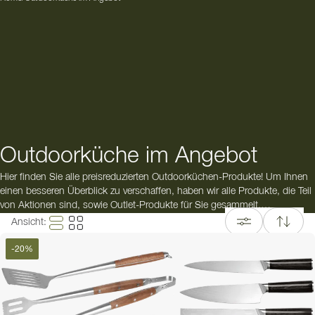
Outdoorküche im Angebot
Hier finden Sie alle preisreduzierten Outdoorküchen-Produkte! Um Ihnen
einen besseren Überblick zu verschaffen, haben wir alle Produkte, die Teil
von Aktionen sind, sowie Outlet-Produkte für Sie gesammelt.
Ansicht
:
In unserem Outlet finden Sie qualitativ hochwertige Outdoorküchen,
Module und Grills zweiter Wahl - zu unglaublich niedrigen Preisen.
-
20
%
Manchmal tauschen wir Produkte aus unserem Showroom aus, nehmen
Retouren von Kunden entgegen oder entdecken kleine Schönheitsfehler.
Jedes Outlet-Produkt ist ein Einzelstück, es gilt also „Wer zuerst kommt,
mahlt zuerst“. Entdecken Sie alle unsere Outlet-Produkte!