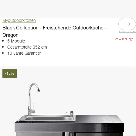
Myoutdoorkitchen
Black Collection - Freistehende Outdoorküche -
CHF 8'625
Oregon
CHF 7'331
5 Module
Gesamtbreite 352 cm
10 Jahre Garantie*
-
15
%