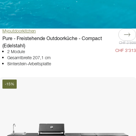
Myoutdoorkitchen
Pure - Freistehende Outdoorküche - Compact
CHF 3'898
(Edelstahl)
CHF 3'313
2 Module
Gesamtbreite 207,1 cm
Sinterstein-Arbeitsplatte
-
15
%