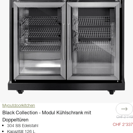
Myoutdoorkitchen
Black Collection - Modul Kühlschrank mit
CHF 2'749
Doppeltüren
CHF 2'337
304 SS Edelstahl
Kapazität 126 L