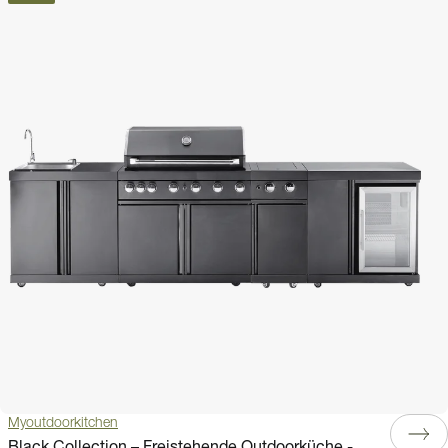
Myoutdoorkitchen
Black Collection – Freistehende Outdoorküche -