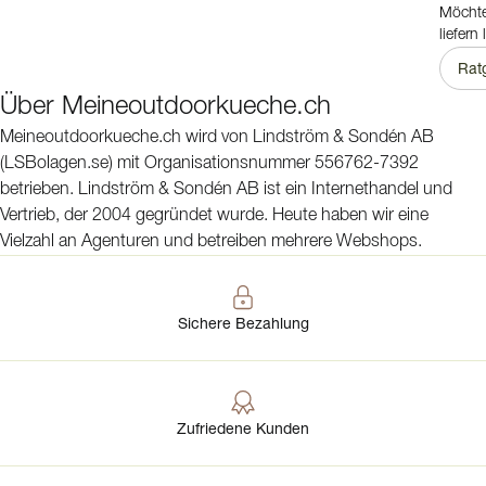
Möchte
liefern
Anford
Rat
Über Meineoutdoorkueche.ch
Meineoutdoorkueche.ch wird von Lindström & Sondén AB
(LSBolagen.se) mit Organisationsnummer 556762-7392
betrieben. Lindström & Sondén AB ist ein Internethandel und
Vertrieb, der 2004 gegründet wurde. Heute haben wir eine
Vielzahl an Agenturen und betreiben mehrere Webshops.
Sichere Bezahlung
Zufriedene Kunden