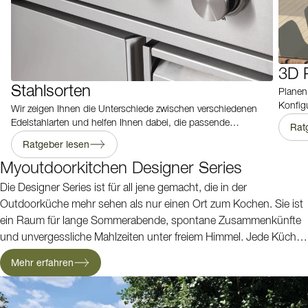
3D 
Stahlsorten
Planen
Konfig
Wir zeigen Ihnen die Unterschiede zwischen verschiedenen
ein ind
Edelstahlarten und helfen Ihnen dabei, die passende
Rat
Outdoorküche für Ihren Aussenbereich zu wählen – langlebig,
Ratgeber lesen
pflegeleicht und witterungsbeständig.
Myoutdoorkitchen Designer Series
Die Designer Series ist für all jene gemacht, die in der
Outdoorküche mehr sehen als nur einen Ort zum Kochen. Sie ist
ein Raum für lange Sommerabende, spontane Zusammenkünfte
und unvergessliche Mahlzeiten unter freiem Himmel. Jede Küche
dieser Serie vereint klares Design, langlebige Materialien und
Mehr erfahren
durchdachte Details – perfekt kombiniert, um Ihre Traumküche im
Freien Wirklichkeit werden zu lassen.