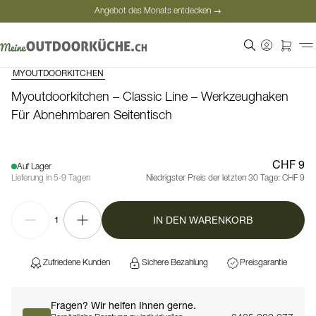
Angebot des Monats entdecken →
Sichere Bezahlung
Zufriedene Kunden
MYOUTDOORKITCHEN
Angebot des Monats entdecken →
Myoutdoorkitchen – Classic Line – Werkzeughaken
Für Abnehmbaren Seitentisch
CHF 9
Auf Lager
Lieferung in 5-9 Tagen
Niedrigster Preis der letzten 30 Tage:
CHF 9
IN DEN WARENKORB
1
Zufriedene Kunden
Sichere Bezahlung
Preisgarantie
Fragen? Wir helfen Ihnen gerne.