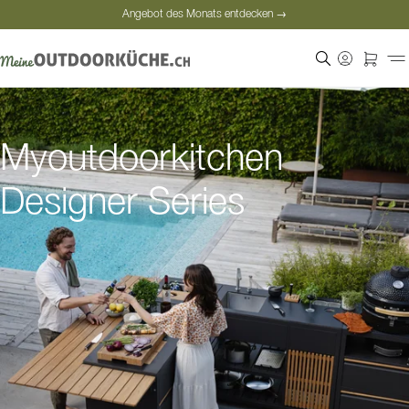
Angebot des Monats entdecken →
Sichere Bezahlung
Zufriedene Kunden
Angebot des Monats entdecken →
Myoutdoorkitchen
Designer Series