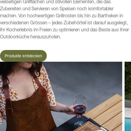
vielseitigen Grillflächen und stilvollen Elementen, die das
Zubereiten und Servieren von Speisen noch komfortabler
machen. Von hochwertigen Grillrosten bis hin zu Bartheken in
verschiedenen Grössen – jedes Zubehörteil ist darauf ausgelegt,
Ihr Kocherlebnis im Freien zu optimieren und das Beste aus Ihrer
Outdoorküche herauszuholen.
Produkte entdecken