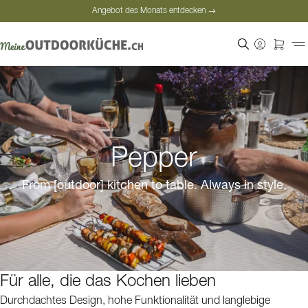
Angebot des Monats entdecken →
Sichere Bezahlung
Zufriedene Kunden
Angebot des Monats entdecken →
Pepper
From [outdoor] kitchen to table. Always in style.
Für alle, die das Kochen lieben
Durchdachtes Design, hohe Funktionalität und langlebige