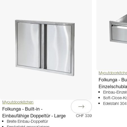
Myoutdoorkitch
Folkunga - Bui
Einzelschubl
Einbau-Einze
Soft-Close-Ko
Myoutdoorkitchen
Edelstahl 30
Folkunga - Built-in -
Einbaufähige Doppeltür - Large
CHF 339
Breite Einbau-Doppeltür