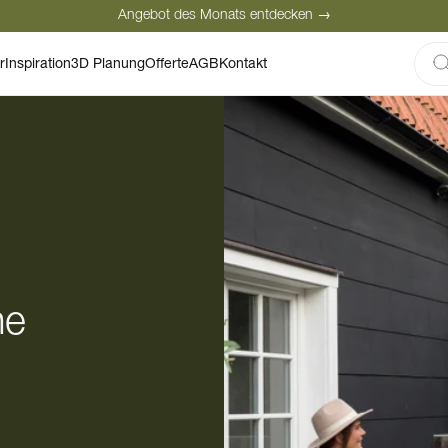
Angebot des Monats entdecken →
Sichere Bezahlung
Zufriedene Kunden
r
Inspiration
3D Planung
Offerte
AGB
Kontakt
Angebot des Monats entdecken →
he