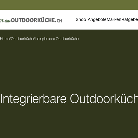
Shop
Angebote
Marken
Ratgebe
Home
/
Outdoorküche
/
Integrierbare Outdoorküche
Integrierbare Outdoorküc