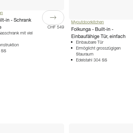
en
lt-in - Schrank
Myoutdoorkitchen
e
CHF 549
Folkunga - Built-in -
asschrank mit viel
Einbaufähige Tür, einfach
Einbaubare Tür
nstruktion
Ermöglicht grosszügigen
4 SS
Stauraum
Edelstahl 304 SS