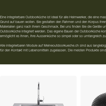
Eine integrierbare Outdoorküche ist ideal für alle Heimwerker, die eine 
Grund auf bauen wollen. Sie gestalten den Rahmen und den Korpus Ihre
Materialien ganz nach Ihrem Geschmack. Bei uns finden Sie die Geräte u
Outdoorküche integriert werden. Das eigene Bauen der Outdoorküche kombi
ermöglicht es Ihnen, Ihre Aussenküche so simpel oder so umfangreich zu
Alle integrierbaren Module auf Meineoutdoorkueche.ch sind aus langlebige
für den Kontakt mit Lebensmitteln zugelassen. Die meisten Produkte sind 
nicht magnetisch ist. Dies bedeutet, dass die Outdoorküche keinen unnö
anzieht und deshalbt leicht sauber zu halten ist.
Bei uns können Sie aus einem grosszügigen Sortiment an Modulen wählen
Bau Ihrer eigenen Outdoorküche im Freien benötigen - von Türen, Schr
bis hin zu komplett fertigen Paketen, die wir für Sie zusammenstellen.