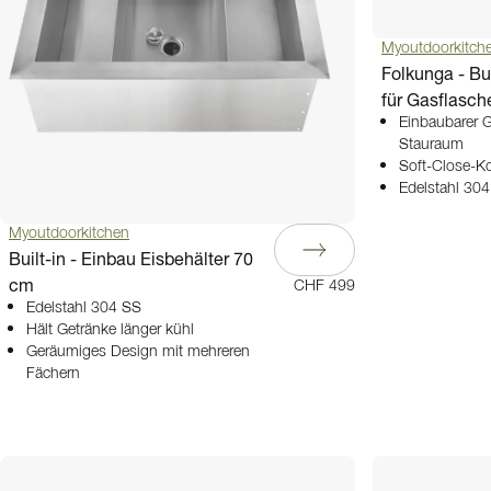
Myoutdoorkitch
Folkunga - Bui
für Gasflasch
Einbaubarer G
Stauraum
Soft-Close-Ko
Edelstahl 30
Myoutdoorkitchen
Built-in - Einbau Eisbehälter 70
cm
CHF 499
Edelstahl 304 SS
Hält Getränke länger kühl
Geräumiges Design mit mehreren
Fächern