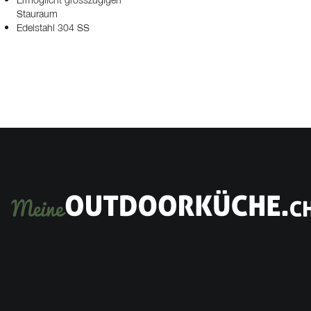
Ermöglicht grosszügigen
Stauraum
Edelstahl 304 SS