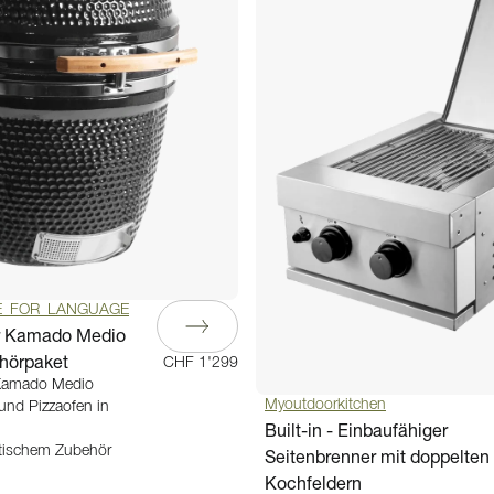
E_FOR_LANGUAGE
r Kamado Medio
ehörpaket
CHF 1'299
 Kamado Medio
Myoutdoorkitchen
 und Pizzaofen in
Built-in - Einbaufähiger
ktischem Zubehör
Seitenbrenner mit doppelten
Kochfeldern