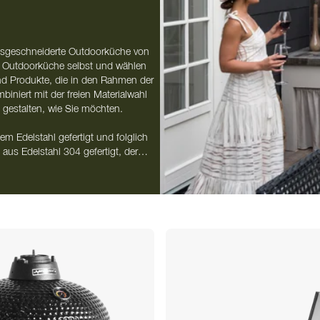
massgeschneiderte Outdoorküche von
r Outdoorküche selbst und wählen
nd Produkte, die in den Rahmen der
niert mit der freien Materialwahl
 gestalten, wie Sie möchten.
m Edelstahl gefertigt und folglich
aus Edelstahl 304 gefertigt, der
tigen Schmutz und keine Partikel
. Wir haben alles, was Sie für den
änken, Armaturen und Kühlschränken