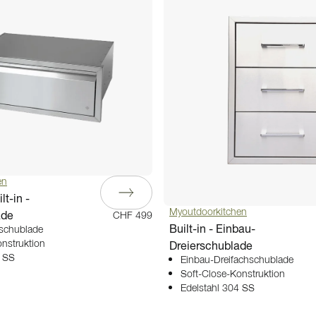
en
lt-in -
Myoutdoorkitchen
ade
CHF 499
Built-in - Einbau-
lschublade
Dreierschublade
nstruktion
4 SS
Einbau-Dreifachschublade
Soft-Close-Konstruktion
Edelstahl 304 SS