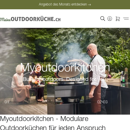
Angebot des Monats entdecken →
Sichere Bezahlung
Zufriedene Kunden
Angebot des Monats entdecken →
Myoutdoorkitchen
Built for outdoors. Designed for you.
01
02
03
Myoutdoorkitchen - Modulare
Outdoorküchen für jeden Anspruch