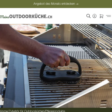
Angebot des Monats entdecken →
Sichere Bezahlung
Zufriedene Kunden
Angebot des Monats entdecken →
Home
/
Zubehör für Outdoorküchen
/
Pflegeprodukte