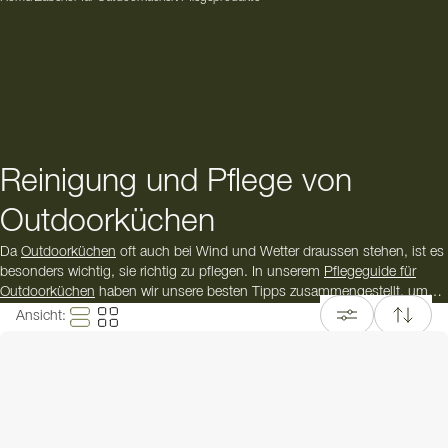
Reinigung und Pflege von
Outdoorküchen
Da
Outdoorküchen
oft auch bei Wind und Wetter draussen stehen, ist es
besonders wichtig, sie richtig zu pflegen. In unserem
Pflegeguide für
Outdoorküchen
haben wir unsere besten Tipps zusammengestellt, um
Ihre Aussenküche sauber zu halten.
Ansicht
:
Hier finden Sie die passenden Reinigungsprodukte für Ihre
Outdoorküche. Durch die richtige Pflege können Sie die Lebendauer Ihrer
Aussenküche verlängern. Falls Sie unsicher sind, welche Pflegeprodukte
die richtigen für Ihre Outdoorküche sind, hilft Ihnen unser
Kundenservice
gerne weiter.