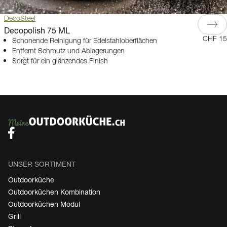
DecoSteel
Decopolish 75 ML
CHF 15
Schonende Reinigung für Edelstahloberflächen
Entfernt Schmutz und Ablagerungen
Sorgt für ein glänzendes Finish
UNSER SORTIMENT
Outdoorküche
Outdoorküchen Kombination
Outdoorküchen Modul
Grill