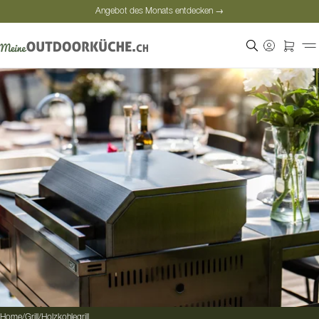
Angebot des Monats entdecken →
Sichere Bezahlung
Zufriedene Kunden
Angebot des Monats entdecken →
Home
/
Grill
/
Holzkohlegrill