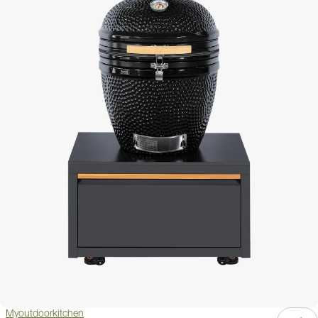
Myoutdoorkitchen