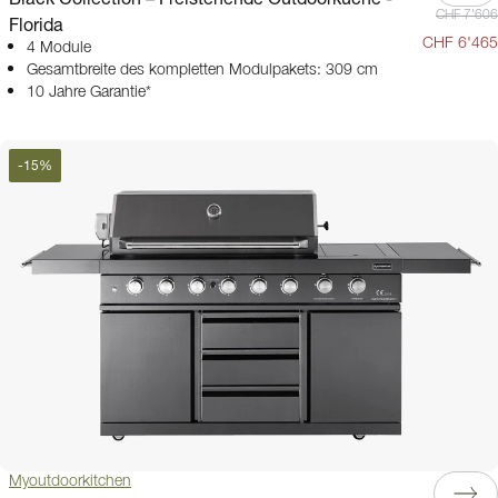
CHF 7'606
Florida
CHF 6'465
4 Module
Gesamtbreite des kompletten Modulpakets: 309 cm
10 Jahre Garantie*
-
15
%
Myoutdoorkitchen