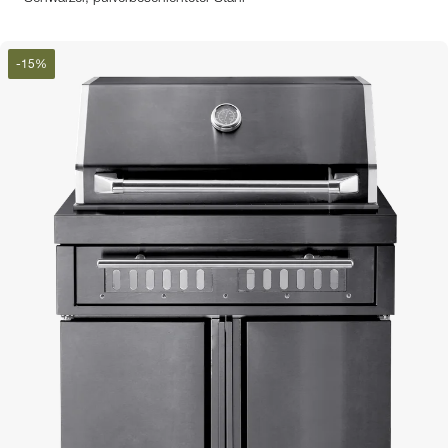
-
15
%