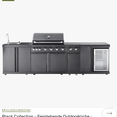
Myoutdoorkitchen
Black Collection – Freistehende Outdoorküche -