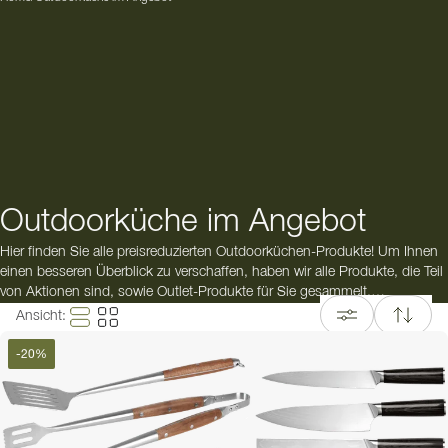
Outdoorküche im Angebot
Hier finden Sie alle preisreduzierten Outdoorküchen-Produkte! Um Ihnen
einen besseren Überblick zu verschaffen, haben wir alle Produkte, die Teil
von Aktionen sind, sowie Outlet-Produkte für Sie gesammelt.
Ansicht
:
In unserem Outlet finden Sie qualitativ hochwertige Outdoorküchen,
Module und Grills zweiter Wahl - zu unglaublich niedrigen Preisen.
-
20
%
Manchmal tauschen wir Produkte aus unserem Showroom aus, nehmen
Retouren von Kunden entgegen oder entdecken kleine Schönheitsfehler.
Jedes Outlet-Produkt ist ein Einzelstück, es gilt also „Wer zuerst kommt,
mahlt zuerst“. Entdecken Sie alle unsere Outlet-Produkte!