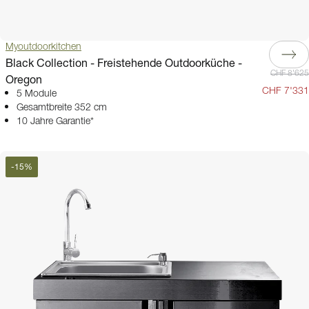
Myoutdoorkitchen
Black Collection - Freistehende Outdoorküche -
CHF 8'625
Oregon
CHF 7'331
5 Module
Gesamtbreite 352 cm
10 Jahre Garantie*
-
15
%