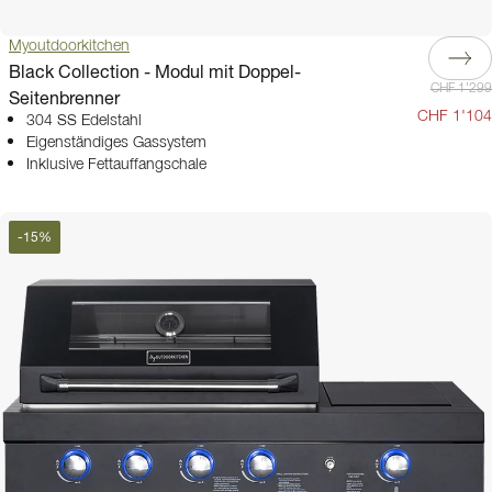
Myoutdoorkitchen
Black Collection - Modul mit Doppel-
CHF 1'299
Seitenbrenner
CHF 1'104
304 SS Edelstahl
Eigenständiges Gassystem
Inklusive Fettauffangschale
-
15
%