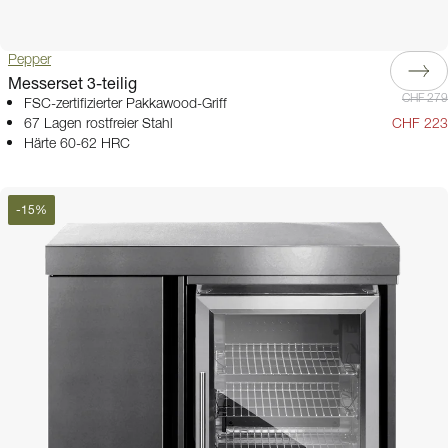
Pepper
Messerset 3-teilig
CHF 279
FSC-zertifizierter Pakkawood-Griff
67 Lagen rostfreier Stahl
CHF 223
Härte 60-62 HRC
-
15
%