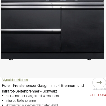
Myoutdoorkitchen
Pure - Freistehender Gasgrill mit 4 Brennern und
CHF 2'299
Infrarot-Seitenbrenner - Schwarz
CHF 1'954
Freistehender Gasgrill mit 4 Brennern
Infrarot-Seitenbrenner
Schwarzer, pulverbeschichteter Stahl