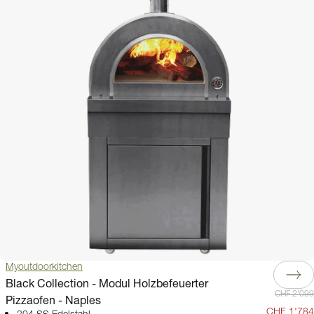
Myoutdoorkitchen
Black Collection - Modul Holzbefeuerter
CHF 2'099
Pizzaofen - Naples
CHF 1'784