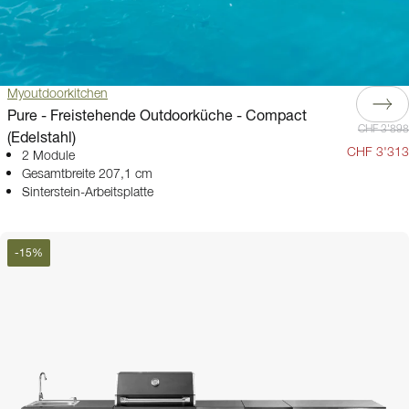
Myoutdoorkitchen
Pure - Freistehende Outdoorküche - Compact
CHF 3'898
(Edelstahl)
CHF 3'313
2 Module
Gesamtbreite 207,1 cm
Sinterstein-Arbeitsplatte
-
15
%