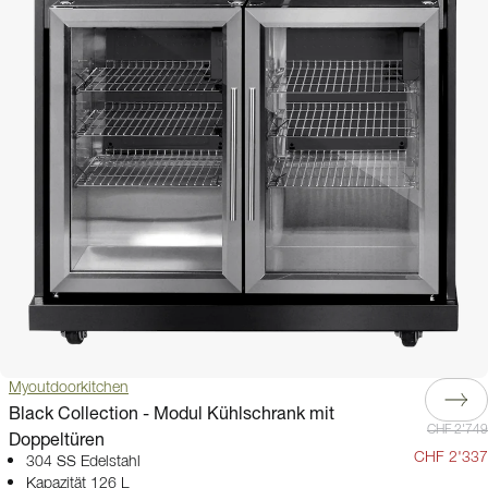
Myoutdoorkitchen
Black Collection - Modul Kühlschrank mit
CHF 2'749
Doppeltüren
CHF 2'337
304 SS Edelstahl
Kapazität 126 L