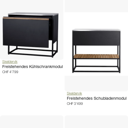
Skeldervik
Freistehendes Kühlschrankmodul
CHF 4'799
Skeldervik
Freistehendes Schubladenmodul
CHF 3'499