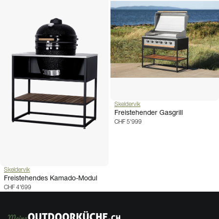
Skeldervik
Freistehender Gasgrill
CHF 5'999
Skeldervik
Freistehendes Kamado-Modul
CHF 4'699