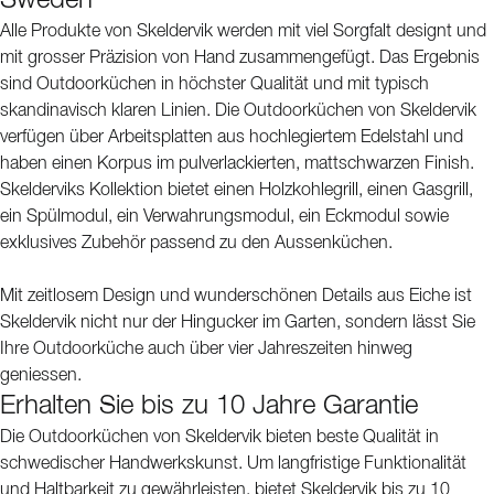
Sweden
Alle Produkte von Skeldervik werden mit viel Sorgfalt designt und
mit grosser Präzision von Hand zusammengefügt. Das Ergebnis
sind Outdoorküchen in höchster Qualität und mit typisch
skandinavisch klaren Linien. Die Outdoorküchen von Skeldervik
verfügen über Arbeitsplatten aus hochlegiertem Edelstahl und
haben einen Korpus im pulverlackierten, mattschwarzen Finish.
Skelderviks Kollektion bietet einen Holzkohlegrill, einen Gasgrill,
ein Spülmodul, ein Verwahrungsmodul, ein Eckmodul sowie
exklusives Zubehör passend zu den Aussenküchen.
Mit zeitlosem Design und wunderschönen Details aus Eiche ist
Skeldervik nicht nur der Hingucker im Garten, sondern lässt Sie
Ihre Outdoorküche auch über vier Jahreszeiten hinweg
geniessen.
Erhalten Sie bis zu 10 Jahre Garantie
Die Outdoorküchen von Skeldervik bieten beste Qualität in
schwedischer Handwerkskunst. Um langfristige Funktionalität
und Haltbarkeit zu gewährleisten, bietet Skeldervik bis zu 10