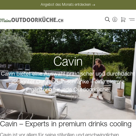
Angebot des Monats entdecken →
Sichere Bezahlung
Zufriedene Kunden
Angebot des Monats entdecken →
Cavin
Cavin bietet eine Auswahl praktischer und durchdacht
designter Outdoorkühlschränke – eine clevere
Ergänzung für jede Outdoorküche.
Cavin – Experts in premium drinks cooling
Cavin ist vor allem für seine stilvollen und erschwinglichen