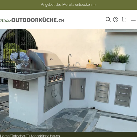
Angebot des Monats entdecken →
Sichere Bezahlung
Zufriedene Kunden
Angebot des Monats entdecken →
Home
/
Ratgeber
/
Outdoorküche bauen