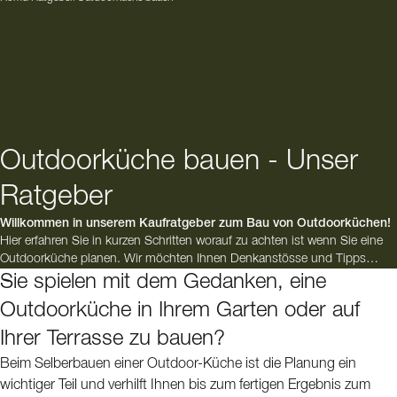
Outdoorküche bauen - Unser
Ratgeber
Willkommen in unserem Kaufratgeber zum Bau von Outdoorküchen!
Hier erfahren Sie in kurzen Schritten worauf zu achten ist wenn Sie eine
Outdoorküche planen. Wir möchten Ihnen Denkanstösse und Tipps
geben um einen Platz, für eine unvergessliche Zeit im Freien, zu kreieren.
Sie spielen mit dem Gedanken, eine
Ein Platz für Freunde und Familie mit Köstlichkeiten die Sie unteren
Outdoorküche in Ihrem Garten oder auf
freiem Himmel zubereitet haben.
Ihrer Terrasse zu bauen?
Beim Selberbauen einer Outdoor-Küche ist die Planung ein
wichtiger Teil und verhilft Ihnen bis zum fertigen Ergebnis zum