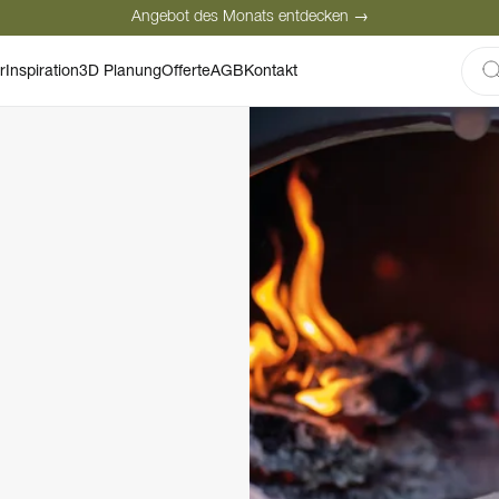
Angebot des Monats entdecken →
Sichere Bezahlung
Zufriedene Kunden
r
Inspiration
3D Planung
Offerte
AGB
Kontakt
Angebot des Monats entdecken →