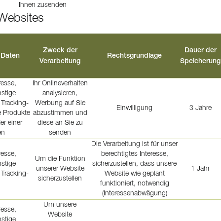
Ihnen zusenden
 Websites
Zweck der
Dauer der
 Daten
Rechtsgrundlage
Verarbeitung
Speicherung
resse,
Ihr Onlineverhalten
stige
analysieren,
 Tracking-
Werbung auf Sie
Einwilligung
3 Jahre
e Produkte
abzustimmen und
er einer
diese an Sie zu
en
senden
Die Verarbeitung ist für unser
resse,
berechtigtes Interesse,
Um die Funktion
stige
sicherzustellen, dass unsere
unserer Website
1 Jahr
 Tracking-
Website wie geplant
sicherzustellen
funktioniert, notwendig
(Interessenabwägung)
Um unsere
resse,
Website
stige