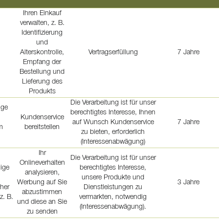
Ihren Einkauf
verwalten, z. B.
Identifizierung
und
Alterskontrolle,
Vertragserfüllung
7 Jahre
Empfang der
Bestellung und
Lieferung des
Produkts
Die Verarbeitung ist für unser
ige
berechtigtes Interesse, Ihnen
Kundenservice
auf Wunsch Kundenservice
7 Jahre
m
bereitstellen
zu bieten, erforderlich
(Interessenabwägung)
Ihr
Die Verarbeitung ist für unser
Onlineverhalten
lige
berechtigtes Interesse,
analysieren,
unsere Produkte und
Werbung auf Sie
3 Jahre
her
Dienstleistungen zu
abzustimmen
z. B.
vermarkten, notwendig
und diese an Sie
(Interessenabwägung).
zu senden