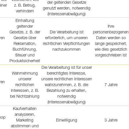
der geltenden Gesetze
iner
z. B. Betrug,
genutzt werden, notwendig
n
verhindern
(Interessenabwägung)
Einhaltung
geltender
Ihre
Gesetze, z. B. der
Die Verarbeitung ist
personenbezogenen
ren
Gesetze über
erforderlich, um unseren
Daten werden so
Reklamation,
rechtlichen Verpflichtungen
lange gespeichert,
Buchführung,
nachzukommen
wie dies gesetzlich
Steuer und
vorgeschrieben ist
Produktsicherheit
Die Verarbeitung ist für unser
Wahrnehmung
berechtigtes Interesse,
unserer
unsere rechtlichen Interessen
ren
rechtlichen
wahrzunehmen, z. B. die
7 Jahre
Interessen, z. B.
Bezahlung zu erhalten,
bei Nichtzahlung
notwendig
(Interessenabwägung)
Kaufverhalten
analysieren,
hop
Marketing
Einwilligung
3 Jahre
abstimmen und