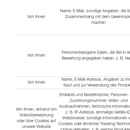
Name, E-Mail, sonstige Angaben, die Si
Von Ihnen
Zusammenhang mit dem Gewinnspi
machen
Personenbezogene Daten, die Sie in ei
Von Ihnen
Bewertung angegeben haben, z. B. N
Name, E-Mail-Adresse, Angaben zu Ih
Von Ihnen
Kauf und zur Verwendung des Produk
Einkäufe und Bestellhistorie, Personen-
Zuordnungsnummer, Video- und
Audioaufnahmen, technische Informati
Von Ihnen, anhand von
z. B. IP-Adresse, einmalige Geräte-ID
Videoüberwachung
Webbrowser, sonstige Informationen 
oder über Cookies auf
Cookies oder ähnlicher Tracking-Technol
unserer Website
Online-Verhalten, z. B. welche Produkte