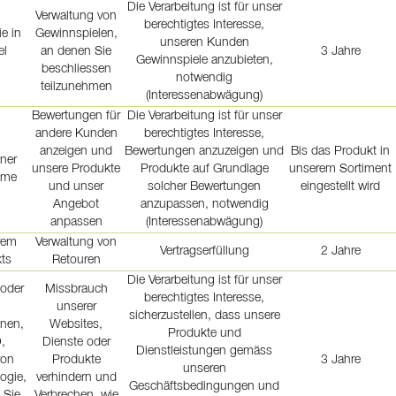
Die Verarbeitung ist für unser
Verwaltung von
berechtigtes Interesse,
e in
Gewinnspielen,
unseren Kunden
el
an denen Sie
3 Jahre
Gewinnspiele anzubieten,
beschliessen
notwendig
teilzunehmen
(Interessenabwägung)
Bewertungen für
Die Verarbeitung ist für unser
andere Kunden
berechtigtes Interesse,
anzeigen und
Bewertungen anzuzeigen und
Bis das Produkt in
ner
unsere Produkte
Produkte auf Grundlage
unserem Sortiment
ame
und unser
solcher Bewertungen
eingestellt wird
Angebot
anzupassen, notwendig
anpassen
(Interessenabwägung)
rem
Verwaltung von
Vertragserfüllung
2 Jahre
ts
Retouren
Die Verarbeitung ist für unser
 oder
Missbrauch
berechtigtes Interesse,
unserer
sicherzustellen, dass unsere
onen,
Websites,
Produkte und
,
Dienste oder
Dienstleistungen gemäss
von
Produkte
3 Jahre
unseren
ogie,
verhindern und
Geschäftsbedingungen und
 Sie
Verbrechen, wie